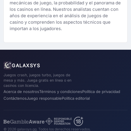
mecánicas de juego, la probabilidad y el panorama de
los casinos en línea. Nuestros analistas cuentan con
años de experiencia en el análisis de juegos de
casino y comprenden los aspectos técnicos que
importan a los jugadores.
GALAXSYS
Juegos crash, juegos turbo, juegos de
mesa y más. Juega gratis en línea o en
casinos con licencia.
Acerca de nosotros
Términos y condiciones
Política de privacidad
Contáctenos
Juego responsable
Política editorial
© 2026 galaxsys.gg. Todos los derechos reservados.