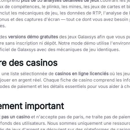
 comprend
plus de 55 analyses détaillées de jeux
couvrant les je
eux de compétences, le plinko, les mines, les jeux de cartes et b
clut les mécaniques de jeu, les données de RTP, l'analyse de la 
bonus et des captures d'écran — tout ce dont vous avez besoin
es.
 des
versions démo gratuites
des jeux Galaxsys afin que vous p
tre sans inscription ni dépôt. Notre mode démo utilise l'enviro
ficiel de Galaxsys avec des mécaniques de jeu identiques.
re des casinos
une liste sélectionnée de
casinos en ligne licenciés
où les jeu
 jouer en argent réel. Chaque fiche de casino comprend les in
odes de paiement et les détails essentiels pour vous aider à ch
ement important
t pas un casino
et n'accepte pas de paris, ne traite pas de paie
 fonds des utilisateurs. Nous sommes uniquement une ressourc
tés de jeux d'argent se déroulent sur des plateformes de casino