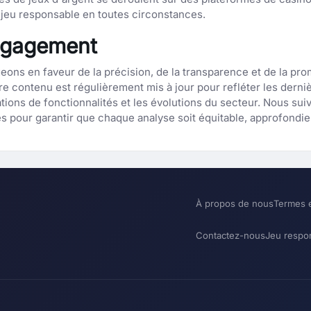
jeu responsable en toutes circonstances.
ngagement
ons en faveur de la précision, de la transparence et de la pro
e contenu est régulièrement mis à jour pour refléter les derni
ations de fonctionnalités et les évolutions du secteur. Nous s
tes pour garantir que chaque analyse soit équitable, approfondie 
À propos de nous
Termes e
Contactez-nous
Jeu respo