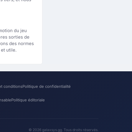
motion du jeu
ères sorties de
uivons des normes
et utile.
t conditions
Politique de confidentialité
nsable
Politique éditoriale
© 2026 galaxsys.gg. Tous droits réservés.