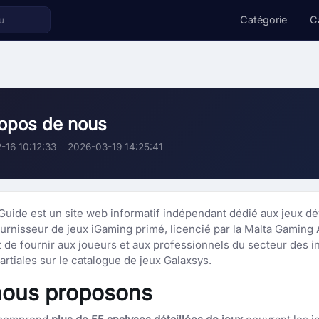
Catégorie
C
opos de nous
-16 10:12:33
2026-03-19 14:25:41
uide est un site web informatif indépendant dédié aux jeux d
rnisseur de jeux iGaming primé, licencié par la Malta Gaming 
 de fournir aux joueurs et aux professionnels du secteur des i
rtiales sur le catalogue de jeux Galaxsys.
nous proposons