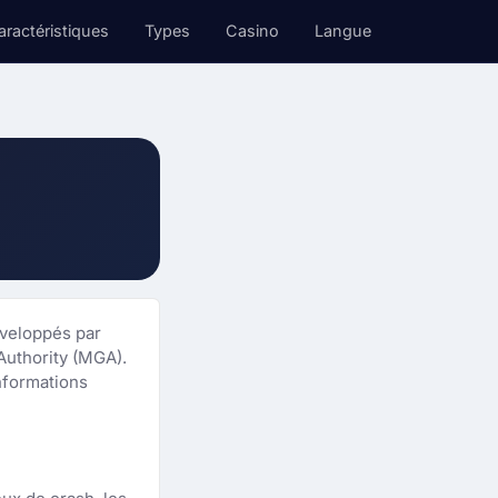
aractéristiques
Types
Casino
Langue
éveloppés par
Authority (MGA).
nformations