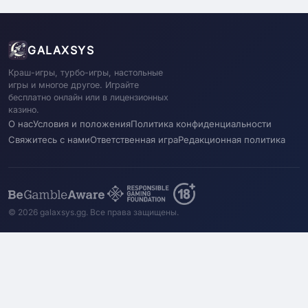
GALAXSYS
Краш-игры, турбо-игры, настольные
игры и многое другое. Играйте
бесплатно онлайн или в лицензионных
казино.
О нас
Условия и положения
Политика конфиденциальности
Свяжитесь с нами
Ответственная игра
Редакционная политика
© 2026 galaxsys.gg. Все права защищены.