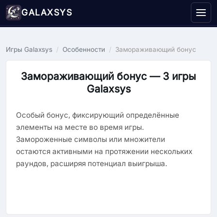
GALAXSYS
Игры Galaxsys
/
Особенности
/
Замораживающий бонус
Замораживающий бонус — 3 игры
Galaxsys
Особый бонус, фиксирующий определённые
элементы на месте во время игры.
Замороженные символы или множители
остаются активными на протяжении нескольких
Ninja Crash 500
раундов, расширяя потенциал выигрыша.
Starlight
RTP 97%
Уникальные игры
Ninja Crash
RTP 98%
Краш-игры
RTP 97.17% - 97.96%
Уникальные игры
УНИКАЛЬНЫЕ ИГРЫ
DEMO
КРАШ-ИГРЫ
DEMO
УНИКАЛЬНЫЕ ИГРЫ
DEMO