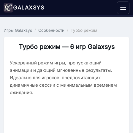
GALAXSYS
Игры Galaxsys
/
Особенности
/
Турбо режим
Турбо режим — 6 игр Galaxsys
Ускоренный режим игры, пропускающий
анимации и дающий мгновенные результаты.
Идеально для игроков, предпочитающих
динамичные сессии с минимальным временем
Turbo Mines
Hungry Wolf
ожидания.
Gates Of Asgard: Nine Realms
RTP 93.02% - 98.89%
Турбо-игры
RTP 96.10% (Standard), 96.31% (X2Chance), 96.69% (Buy
RTP 95.15%
Слоты
Bonus)
Plinko Dice
Слоты
ТУРБО-ИГРЫ
DEMO
Funny Faces: Hoglet-Moglet
RTP 97.27% - 98.5%
Турбо-игры
СЛОТЫ
DEMO
Fruity Wilds
RTP 97%
Слоты
СЛОТЫ
DEMO
RTP 96.10% (Standard) / 96.22% (Buy Bonus)
Слоты
ТУРБО-ИГРЫ
DEMO