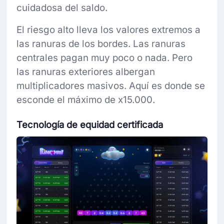
cuidadosa del saldo.
El riesgo alto lleva los valores extremos a
las ranuras de los bordes. Las ranuras
centrales pagan muy poco o nada. Pero
las ranuras exteriores albergan
multiplicadores masivos. Aquí es donde se
esconde el máximo de x15.000.
Tecnología de equidad certificada