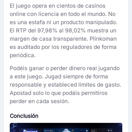
El juego opera en cientos de casinos
online con licencia en todo el mundo. No
es una estafa ni un producto manipulado.
El RTP del 97,98% al 98,02% muestra un
margen de casa transparente. Plinkoman
es auditado por los reguladores de forma
periódica.
Podéis ganar o perder dinero real jugando
a este juego. Jugad siempre de forma
responsable y estableced límites de gasto.
Apostad solo lo que podáis permitiros
perder en cada sesión.
Conclusión