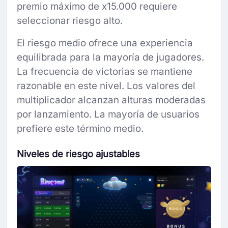
premio máximo de x15.000 requiere
seleccionar riesgo alto.
El riesgo medio ofrece una experiencia
equilibrada para la mayoría de jugadores.
La frecuencia de victorias se mantiene
razonable en este nivel. Los valores del
multiplicador alcanzan alturas moderadas
por lanzamiento. La mayoría de usuarios
prefiere este término medio.
Niveles de riesgo ajustables