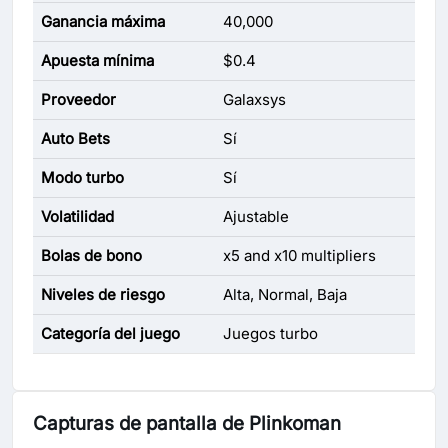
Ganancia máxima
40,000
Apuesta mínima
$0.4
Proveedor
Galaxsys
Auto Bets
Sí
Modo turbo
Sí
Volatilidad
Ajustable
Bolas de bono
x5 and x10 multipliers
Niveles de riesgo
Alta, Normal, Baja
Categoría del juego
Juegos turbo
Capturas de pantalla de Plinkoman