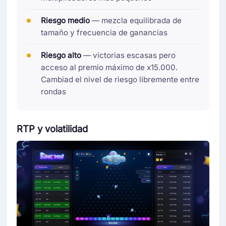
Riesgo medio
— mezcla equilibrada de
tamaño y frecuencia de ganancias
Riesgo alto
— victorias escasas pero
acceso al premio máximo de x15.000.
Cambiad el nivel de riesgo libremente entre
rondas
RTP y volatilidad