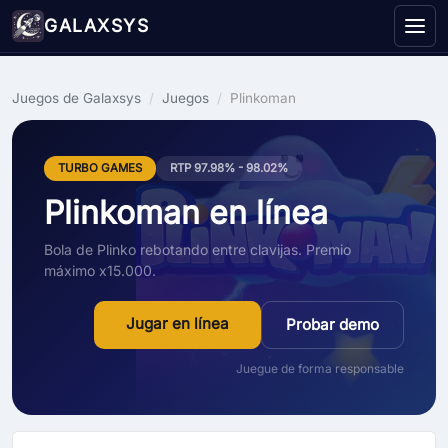
GALAXSYS
Juegos de Galaxsys
/
Juegos
/
Plinkoman
TURBO GAMES
RTP 97.98% - 98.02%
Plinkoman en línea
Bola de Plinko rebotando entre clavijas. Premio
máximo x15.000.
Jugar en línea
Probar demo
Juegue de forma responsable