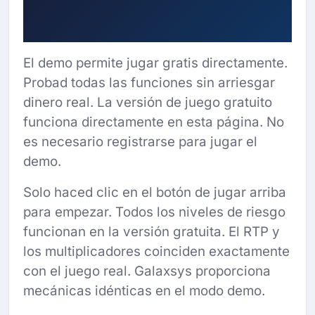
El demo permite jugar gratis directamente.
Probad todas las funciones sin arriesgar
dinero real. La versión de juego gratuito
funciona directamente en esta página. No
es necesario registrarse para jugar el
demo.
Solo haced clic en el botón de jugar arriba
para empezar. Todos los niveles de riesgo
funcionan en la versión gratuita. El RTP y
los multiplicadores coinciden exactamente
con el juego real. Galaxsys proporciona
mecánicas idénticas en el modo demo.