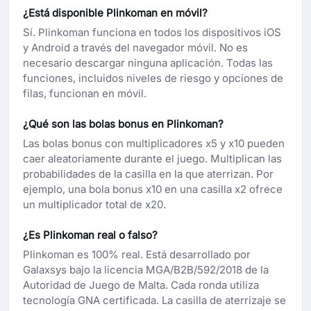
¿Está disponible Plinkoman en móvil?
Sí. Plinkoman funciona en todos los dispositivos iOS
y Android a través del navegador móvil. No es
necesario descargar ninguna aplicación. Todas las
funciones, incluidos niveles de riesgo y opciones de
filas, funcionan en móvil.
¿Qué son las bolas bonus en Plinkoman?
Las bolas bonus con multiplicadores x5 y x10 pueden
caer aleatoriamente durante el juego. Multiplican las
probabilidades de la casilla en la que aterrizan. Por
ejemplo, una bola bonus x10 en una casilla x2 ofrece
un multiplicador total de x20.
¿Es Plinkoman real o falso?
Plinkoman es 100% real. Está desarrollado por
Galaxsys bajo la licencia MGA/B2B/592/2018 de la
Autoridad de Juego de Malta. Cada ronda utiliza
tecnología GNA certificada. La casilla de aterrizaje se