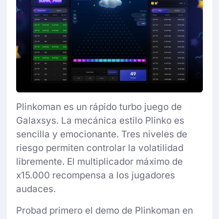
Plinkoman es un rápido turbo juego de
Galaxsys. La mecánica estilo Plinko es
sencilla y emocionante. Tres niveles de
riesgo permiten controlar la volatilidad
libremente. El multiplicador máximo de
x15.000 recompensa a los jugadores
audaces.
Probad primero el demo de Plinkoman en