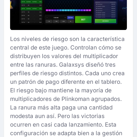
Los niveles de riesgo son la característica
central de este juego. Controlan cómo se
distribuyen los valores del multiplicador
entre las ranuras. Galaxsys diseñó tres
perfiles de riesgo distintos. Cada uno crea
un patrón de pago diferente en el tablero.
El riesgo bajo mantiene la mayoría de
multiplicadores de Plinkoman agrupados.
La ranura más alta paga una cantidad
modesta aun así. Pero las victorias
ocurren en casi cada lanzamiento. Esta
configuración se adapta bien a la gestión