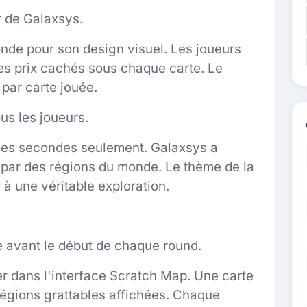
r de Galaxsys.
onde pour son design visuel. Les joueurs
des prix cachés sous chaque carte. Le
 par carte jouée.
us les joueurs.
ues secondes seulement. Galaxsys a
par des régions du monde. Le thème de la
à une véritable exploration.
 avant le début de chaque round.
er dans l'interface Scratch Map. Une carte
égions grattables affichées. Chaque