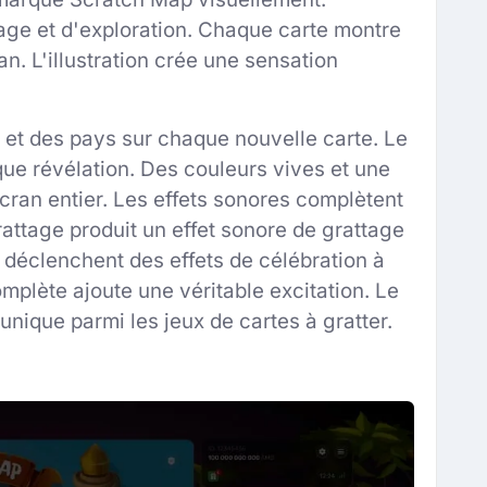
age et d'exploration. Chaque carte montre
an. L'illustration crée une sensation
 et des pays sur chaque nouvelle carte. Le
aque révélation. Des couleurs vives et une
cran entier. Les effets sonores complètent
attage produit un effet sonore de grattage
 déclenchent des effets de célébration à
omplète ajoute une véritable excitation. Le
unique parmi les jeux de cartes à gratter.