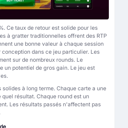
. Ce taux de retour est solide pour les
tes à gratter traditionnelles offrent des RTP
iennent une bonne valeur à chaque session
r conception dans ce jeu particulier. Les
ement sur de nombreux rounds. Le
e un potentiel de gros gain. Le jeu est
les.
s solides à long terme. Chaque carte a une
 quel résultat. Chaque round est un
t. Les résultats passés n'affectent pas
.
nde