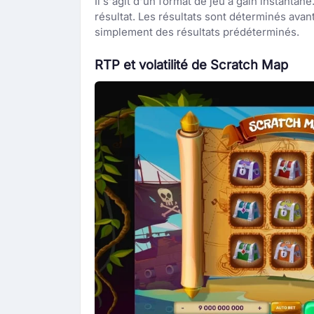
Il s'agit d'un format de jeu à gain instanta
résultat. Les résultats sont déterminés avant
simplement des résultats prédéterminés.
RTP et volatilité de Scratch Map