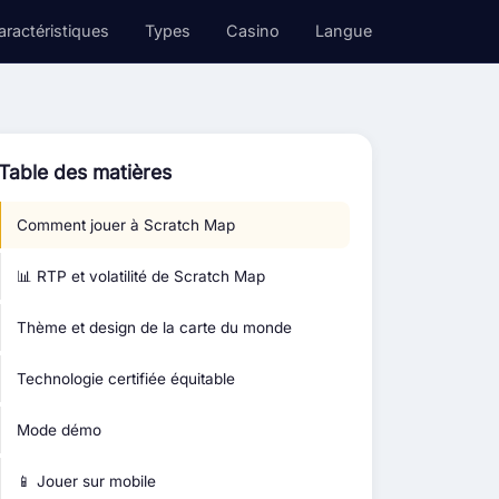
aractéristiques
Types
Casino
Langue
Table des matières
Comment jouer à Scratch Map
📊 RTP et volatilité de Scratch Map
Thème et design de la carte du monde
Technologie certifiée équitable
Mode démo
📱 Jouer sur mobile