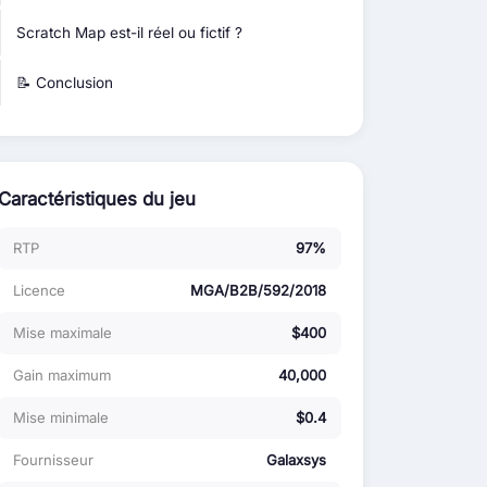
Scratch Map est-il réel ou fictif ?
📝 Conclusion
Caractéristiques du jeu
RTP
97%
Licence
MGA/B2B/592/2018
Mise maximale
$400
Gain maximum
40,000
Mise minimale
$0.4
Fournisseur
Galaxsys