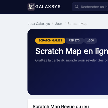
GALAXSYS
Jeux Galaxsys
/
Jeux
/
Scratch Map
SCRATCH GAMES
RTP 97%
x500
Scratch Map en lig
Grattez la carte du monde pour révéler des pr
Scratch Map Revue du jeu