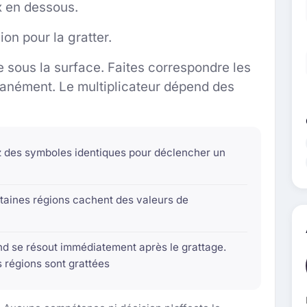
x en dessous.
on pour la gratter.
 sous la surface. Faites correspondre les
anément. Le multiplicateur dépend des
 des symboles identiques pour déclencher un
aines régions cachent des valeurs de
 se résout immédiatement après le grattage.
 régions sont grattées