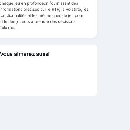
chaque jeu en profondeur, fournissant des
informations précises sur le RTP, la volatilité, les
fonctionnalités et les mécaniques de jeu pour
aider les joueurs à prendre des décisions
éclairées.
Golden RA
Vous aimerez aussi
Penalty
RTP 90.4%-98.4%
Hi Lo
RTP 92.3%
Keno
RTP 95.76%
Keno Express
RTP 87.5% - 99.6%
RTP 97%