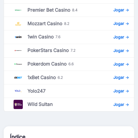
Premier Bet Casino
8.4
Jogar →
Mozzart Casino
8.2
Jogar →
1win Casino
7.6
Jogar →
PokerStars Casino
7.2
Jogar →
Pokerdom Casino
6.6
Jogar →
1xBet Casino
6.2
Jogar →
Yolo247
Jogar →
Wild Sultan
Jogar →
Índice