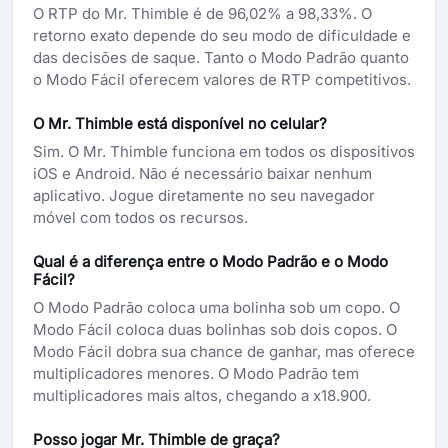
O RTP do Mr. Thimble é de 96,02% a 98,33%. O
retorno exato depende do seu modo de dificuldade e
das decisões de saque. Tanto o Modo Padrão quanto
o Modo Fácil oferecem valores de RTP competitivos.
O Mr. Thimble está disponível no celular?
Sim. O Mr. Thimble funciona em todos os dispositivos
iOS e Android. Não é necessário baixar nenhum
aplicativo. Jogue diretamente no seu navegador
móvel com todos os recursos.
Qual é a diferença entre o Modo Padrão e o Modo
Fácil?
O Modo Padrão coloca uma bolinha sob um copo. O
Modo Fácil coloca duas bolinhas sob dois copos. O
Modo Fácil dobra sua chance de ganhar, mas oferece
multiplicadores menores. O Modo Padrão tem
multiplicadores mais altos, chegando a x18.900.
Posso jogar Mr. Thimble de graça?