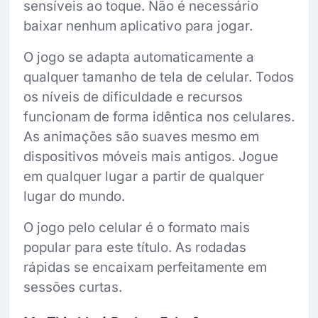
sensíveis ao toque. Não é necessário
baixar nenhum aplicativo para jogar.
O jogo se adapta automaticamente a
qualquer tamanho de tela de celular. Todos
os níveis de dificuldade e recursos
funcionam de forma idêntica nos celulares.
As animações são suaves mesmo em
dispositivos móveis mais antigos. Jogue
em qualquer lugar a partir de qualquer
lugar do mundo.
O jogo pelo celular é o formato mais
popular para este título. As rodadas
rápidas se encaixam perfeitamente em
sessões curtas.