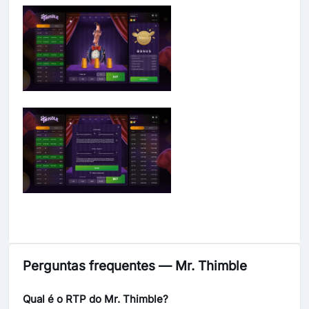
Perguntas frequentes — Mr. Thimble
Qual é o RTP do Mr. Thimble?