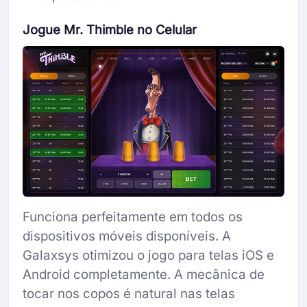
Jogue Mr. Thimble no Celular
Funciona perfeitamente em todos os
dispositivos móveis disponíveis. A
Galaxsys otimizou o jogo para telas iOS e
Android completamente. A mecânica de
tocar nos copos é natural nas telas