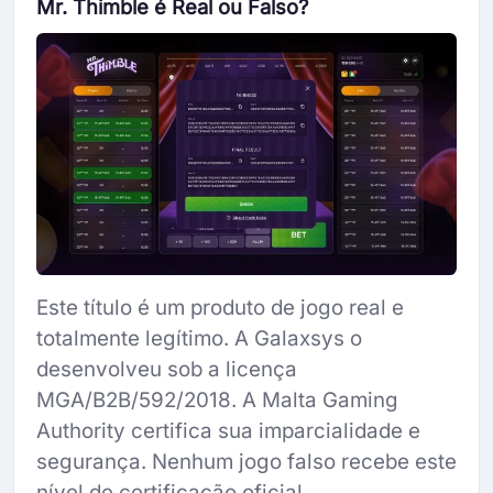
Mr. Thimble é Real ou Falso?
Este título é um produto de jogo real e
totalmente legítimo. A Galaxsys o
desenvolveu sob a licença
MGA/B2B/592/2018. A Malta Gaming
Authority certifica sua imparcialidade e
segurança. Nenhum jogo falso recebe este
nível de certificação oficial.