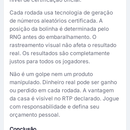
Cada rodada usa tecnologia de geração
de números aleatórios certificada. A
posição da bolinha é determinada pelo
RNG antes do embaralhamento. O
rastreamento visual não afeta o resultado
real. Os resultados são completamente
justos para todos os jogadores.
Não é um golpe nem um produto
manipulado. Dinheiro real pode ser ganho
ou perdido em cada rodada. A vantagem
da casa é visível no RTP declarado. Jogue
com responsabilidade e defina seu
orçamento pessoal.
Conclusão