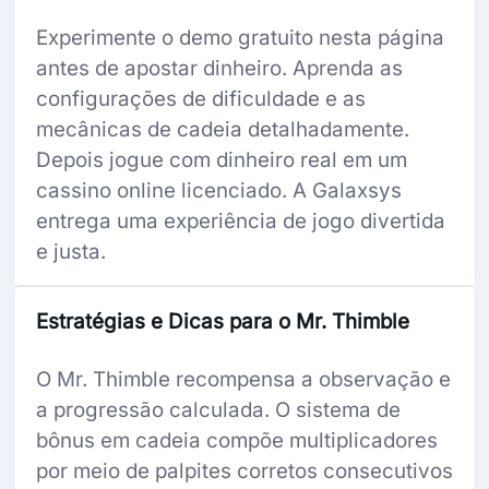
Experimente o demo gratuito nesta página
antes de apostar dinheiro. Aprenda as
configurações de dificuldade e as
mecânicas de cadeia detalhadamente.
Depois jogue com dinheiro real em um
cassino online licenciado. A Galaxsys
entrega uma experiência de jogo divertida
e justa.
Estratégias e Dicas para o Mr. Thimble
O Mr. Thimble recompensa a observação e
a progressão calculada. O sistema de
bônus em cadeia compõe multiplicadores
por meio de palpites corretos consecutivos