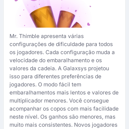
Mr. Thimble apresenta várias
configurações de dificuldade para todos
os jogadores. Cada configuração muda a
velocidade do embaralhamento e os
valores da cadeia. A Galaxsys projetou
isso para diferentes preferências de
jogadores. O modo fácil tem
embaralhamentos mais lentos e valores de
multiplicador menores. Você consegue
acompanhar os copos com mais facilidade
neste nível. Os ganhos são menores, mas
muito mais consistentes. Novos jogadores