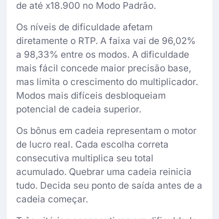
de até x18.900 no Modo Padrão.
Os níveis de dificuldade afetam
diretamente o RTP. A faixa vai de 96,02%
a 98,33% entre os modos. A dificuldade
mais fácil concede maior precisão base,
mas limita o crescimento do multiplicador.
Modos mais difíceis desbloqueiam
potencial de cadeia superior.
Os bônus em cadeia representam o motor
de lucro real. Cada escolha correta
consecutiva multiplica seu total
acumulado. Quebrar uma cadeia reinicia
tudo. Decida seu ponto de saída antes de a
cadeia começar.