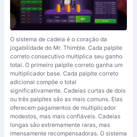
O sistema de cadeia é o coração da
jogabilidade do Mr. Thimble. Cada palpite
correto consecutivo multiplica seu ganho
total. O primeiro palpite correto ganha um
multiplicador base. Cada palpite correto
adicional compõe o total
significativamente. Cadeias curtas de dois
ou três palpites são as mais comuns. Elas
oferecem pagamentos de multiplicador
modestos, mas mais confiáveis. Cadeias
longas são extremamente raras, mas
imensamente recompensadoras. O sistema