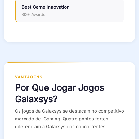
Best Game Innovation
BIGE Awards
VANTAGENS
Por Que Jogar Jogos
Galaxsys?
Os jogos da Galaxsys se destacam no competitivo
mercado de iGaming. Quatro pontos fortes
diferenciam a Galaxsys dos concorrentes.