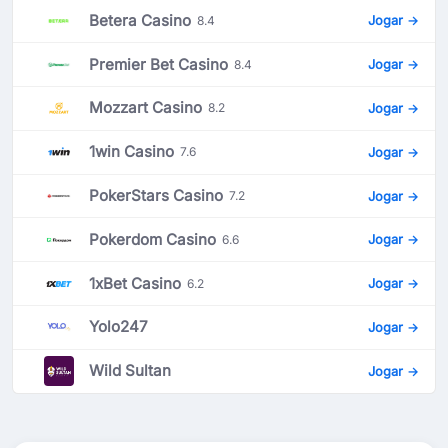
Betera Casino
8.4
Jogar →
Premier Bet Casino
8.4
Jogar →
Mozzart Casino
8.2
Jogar →
1win Casino
7.6
Jogar →
PokerStars Casino
7.2
Jogar →
Pokerdom Casino
6.6
Jogar →
1xBet Casino
6.2
Jogar →
Yolo247
Jogar →
Wild Sultan
Jogar →