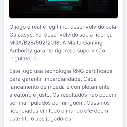
O jogo é real e legítimo, desenvolvido pela
Galaxsys. Foi desenvolvido sob a licença
MGA/B2B/592/2018. A Malta Gaming
Authority garante rigorosa supervisão
regulatória.
Este jogo usa tecnologia RNG certificada
para garantir imparcialidade. Cada
lançamento de moeda é completamente
aleatório e justo. Os resultados não podem
ser manipulados por ninguém. Cassinos
licenciados em todo o mundo oferecem
este título aos jogadores.