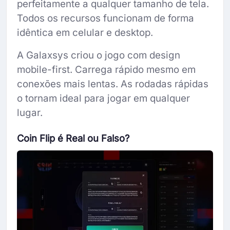
perfeitamente a qualquer tamanho de tela.
Todos os recursos funcionam de forma
idêntica em celular e desktop.
A Galaxsys criou o jogo com design
mobile-first. Carrega rápido mesmo em
conexões mais lentas. As rodadas rápidas
o tornam ideal para jogar em qualquer
lugar.
Coin Flip é Real ou Falso?