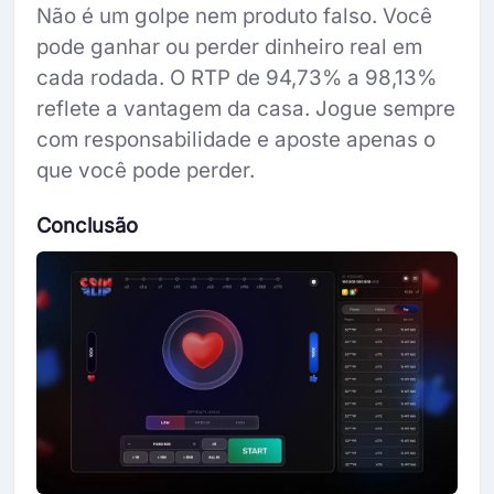
Não é um golpe nem produto falso. Você
pode ganhar ou perder dinheiro real em
cada rodada. O RTP de 94,73% a 98,13%
reflete a vantagem da casa. Jogue sempre
com responsabilidade e aposte apenas o
que você pode perder.
Conclusão