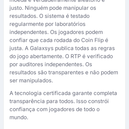
justo. Ninguém pode manipular os
resultados. O sistema é testado
regularmente por laboratórios
independentes. Os jogadores podem
confiar que cada rodada do Coin Flip é
justa. A Galaxsys publica todas as regras
do jogo abertamente. O RTP é verificado
por auditores independentes. Os
resultados são transparentes e não podem
ser manipulados.
A tecnologia certificada garante completa
transparência para todos. Isso constrói
confiança com jogadores de todo o
mundo.