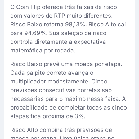
O Coin Flip oferece três faixas de risco
com valores de RTP muito diferentes.
Risco Baixo retorna 98,13%. Risco Alto cai
para 94,69%. Sua seleção de risco
controla diretamente a expectativa
matemática por rodada.
Risco Baixo prevê uma moeda por etapa.
Cada palpite correto avança o
multiplicador modestamente. Cinco
previsões consecutivas corretas são
necessárias para o máximo nessa faixa. A
probabilidade de completar todas as cinco
etapas fica próxima de 3%.
Risco Alto combina três previsões de
moeda por etapa. Uma única etapa no