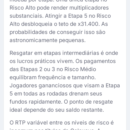
Risco Alto pode render multiplicadores
substanciais. Atingir a Etapa 5 no Risco
Alto desbloqueia o teto de x31.400. As
probabilidades de conseguir isso são
astronomicamente pequenas.
Resgatar em etapas intermediárias é onde
os lucros práticos vivem. Os pagamentos
das Etapas 2 ou 3 no Risco Médio
equilibram frequência e tamanho.
Jogadores gananciosos que visam a Etapa
5 em todas as rodadas drenam seus
fundos rapidamente. O ponto de resgate
ideal depende do seu saldo restante.
O RTP variável entre os níveis de risco é