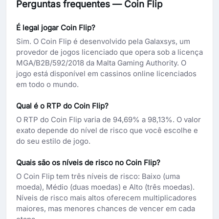
Perguntas frequentes — Coin Flip
É legal jogar Coin Flip?
Sim. O Coin Flip é desenvolvido pela Galaxsys, um
provedor de jogos licenciado que opera sob a licença
MGA/B2B/592/2018 da Malta Gaming Authority. O
jogo está disponível em cassinos online licenciados
em todo o mundo.
Qual é o RTP do Coin Flip?
O RTP do Coin Flip varia de 94,69% a 98,13%. O valor
exato depende do nível de risco que você escolhe e
do seu estilo de jogo.
Quais são os níveis de risco no Coin Flip?
O Coin Flip tem três níveis de risco: Baixo (uma
moeda), Médio (duas moedas) e Alto (três moedas).
Níveis de risco mais altos oferecem multiplicadores
maiores, mas menores chances de vencer em cada