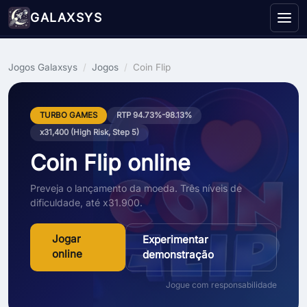
GALAXSYS
Jogos Galaxsys
/
Jogos
/
Coin Flip
TURBO GAMES
RTP 94.73%-98.13%
x31,400 (High Risk, Step 5)
Coin Flip online
Preveja o lançamento da moeda. Três níveis de
dificuldade, até x31.900.
Jogar
Experimentar
online
demonstração
Jogue com responsabilidade