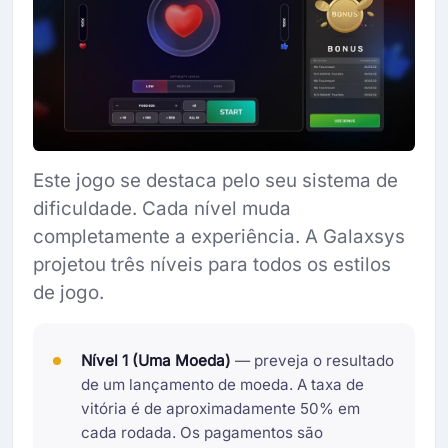
Este jogo se destaca pelo seu sistema de
dificuldade. Cada nível muda
completamente a experiência. A Galaxsys
projetou três níveis para todos os estilos
de jogo.
Nível 1 (Uma Moeda)
— preveja o resultado
de um lançamento de moeda. A taxa de
vitória é de aproximadamente 50% em
cada rodada. Os pagamentos são