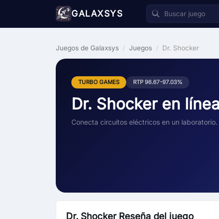
GALAXSYS
Juegos de Galaxsys
/
Juegos
/
Dr. Shocker
TURBO GAMES
RTP 96.67-97.03%
Dr. Shocker en líne
Conecta circuitos eléctricos en un laboratori
Dr. Shocker Reseña del juego