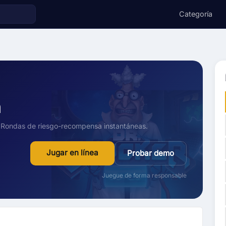
Categoría
a
o. Rondas de riesgo-recompensa instantáneas.
Jugar en línea
Probar demo
Juegue de forma responsable