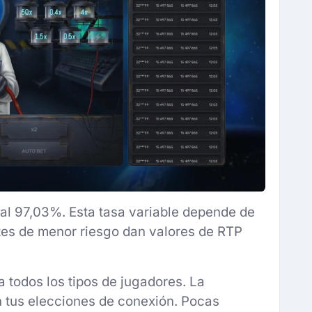
al 97,03%. Esta tasa variable depende de
stes de menor riesgo dan valores de RTP
a todos los tipos de jugadores. La
n tus elecciones de conexión. Pocas