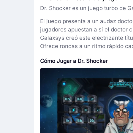
Dr. Shocker es un juego turbo de G
El juego presenta a un audaz docto
jugadores apuestan a si el doctor 
Galaxsys creó este electrizante tí
Ofrece rondas a un ritmo rápido c
Cómo Jugar a Dr. Shocker