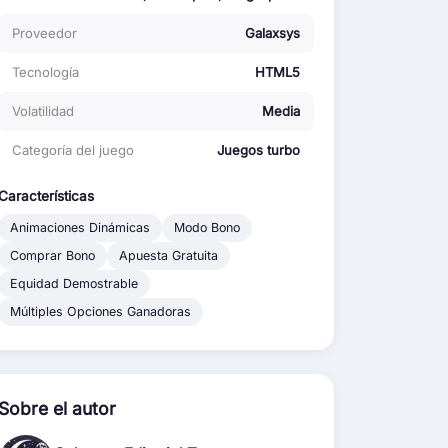
Proveedor
Galaxsys
Tecnología
HTML5
Volatilidad
Media
Categoría del juego
Juegos turbo
Características
Animaciones Dinámicas
Modo Bono
Comprar Bono
Apuesta Gratuita
Equidad Demostrable
Múltiples Opciones Ganadoras
Sobre el autor