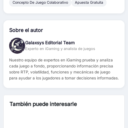
Concepto De Juego Colaborativo
Apuesta Gratuita
Sobre el autor
Galaxsys Editorial Team
Experto en iGaming y analista de juegos
Nuestro equipo de expertos en iGaming prueba y analiza
cada juego a fondo, proporcionando información precisa
sobre RTP, volatilidad, funciones y mecánicas de juego
para ayudar a los jugadores a tomar decisiones informadas.
Lotto Boom
También puede interesarle
Totem
RTP 99%
Roulette x
RTP 98.65%
Limbo Crash
RTP 97.68% - 98.00%
Jungle Wheel
RTP 96.5% - 98%