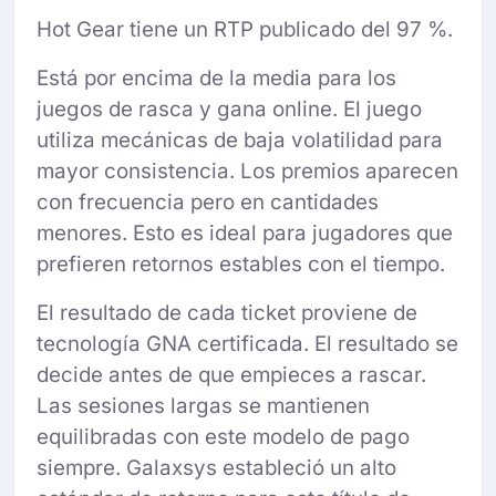
Hot Gear tiene un RTP publicado del 97 %.
Está por encima de la media para los
juegos de rasca y gana online. El juego
utiliza mecánicas de baja volatilidad para
mayor consistencia. Los premios aparecen
con frecuencia pero en cantidades
menores. Esto es ideal para jugadores que
prefieren retornos estables con el tiempo.
El resultado de cada ticket proviene de
tecnología GNA certificada. El resultado se
decide antes de que empieces a rascar.
Las sesiones largas se mantienen
equilibradas con este modelo de pago
siempre. Galaxsys estableció un alto