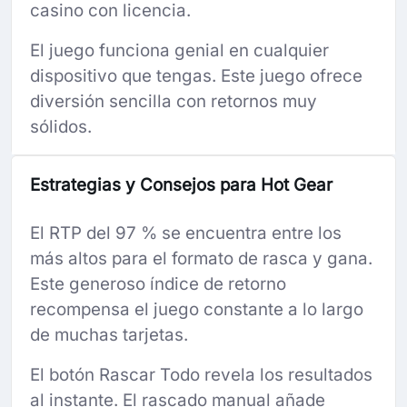
casino con licencia.
El juego funciona genial en cualquier
dispositivo que tengas. Este juego ofrece
diversión sencilla con retornos muy
sólidos.
Estrategias y Consejos para Hot Gear
El RTP del 97 % se encuentra entre los
más altos para el formato de rasca y gana.
Este generoso índice de retorno
recompensa el juego constante a lo largo
de muchas tarjetas.
El botón Rascar Todo revela los resultados
al instante. El rascado manual añade