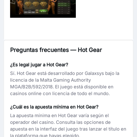
Preguntas frecuentes — Hot Gear
¿Es legal jugar a Hot Gear?
Sí. Hot Gear está desarrollado por Galaxsys bajo la
licencia de la Malta Gaming Authority
MGA/B2B/592/2018. El juego está disponible en
casinos online con licencia de todo el mundo.
¿Cuál es la apuesta mínima en Hot Gear?
La apuesta mínima en Hot Gear varía según el
operador del casino. Consulta las opciones de
apuesta en la interfaz del juego tras lanzar el título en
la plataforma que hayas elegido.