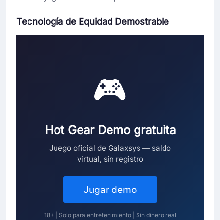
Tecnología de Equidad Demostrable
🎮
Hot Gear Demo gratuita
Juego oficial de Galaxsys — saldo
virtual, sin registro
Jugar demo
18+ | Solo para entretenimiento | Sin dinero real