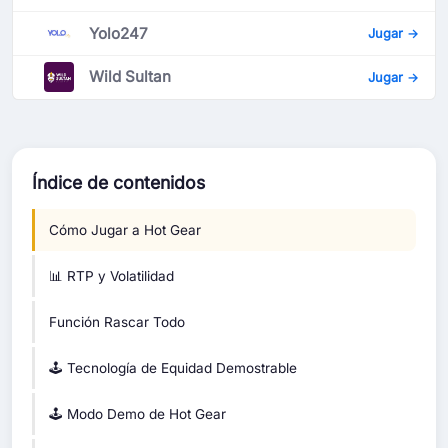
Yolo247
Jugar →
Wild Sultan
Jugar →
Índice de contenidos
Cómo Jugar a Hot Gear
📊 RTP y Volatilidad
Función Rascar Todo
🕹️ Tecnología de Equidad Demostrable
🕹️ Modo Demo de Hot Gear