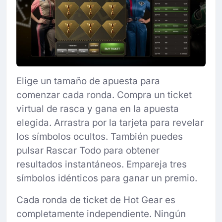
Elige un tamaño de apuesta para
comenzar cada ronda. Compra un ticket
virtual de rasca y gana en la apuesta
elegida. Arrastra por la tarjeta para revelar
los símbolos ocultos. También puedes
pulsar Rascar Todo para obtener
resultados instantáneos. Empareja tres
símbolos idénticos para ganar un premio.
Cada ronda de ticket de Hot Gear es
completamente independiente. Ningún