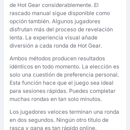
de Hot Gear considerablemente. El
rascado manual sigue disponible como
opción también. Algunos jugadores
disfrutan más del proceso de revelación
lenta. La experiencia visual añade
diversión a cada ronda de Hot Gear.
Ambos métodos producen resultados
idénticos en todo momento. La elección es
solo una cuestión de preferencia personal.
Esta función hace que el juego sea ideal
para sesiones rápidas. Puedes completar
muchas rondas en tan solo minutos.
Los jugadores veloces terminan una ronda
en dos segundos. Ningún otro título de
rasca y gana es tan rápido online.