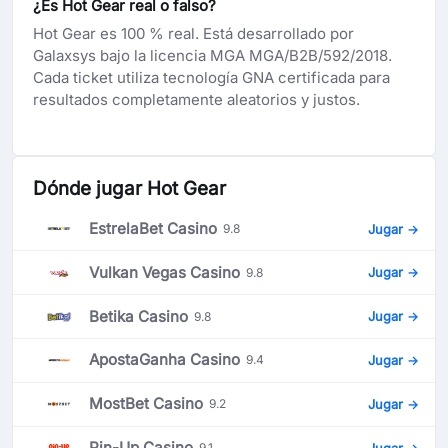
¿Es Hot Gear real o falso?
Hot Gear es 100 % real. Está desarrollado por
Galaxsys bajo la licencia MGA MGA/B2B/592/2018.
Cada ticket utiliza tecnología GNA certificada para
resultados completamente aleatorios y justos.
Dónde jugar Hot Gear
EstrelaBet Casino
9.8
Jugar →
Vulkan Vegas Casino
9.8
Jugar →
Betika Casino
9.8
Jugar →
ApostaGanha Casino
9.4
Jugar →
MostBet Casino
9.2
Jugar →
Pin-Up Casino
9.1