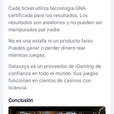
Cada ticket utiliza tecnología GNA
certificada para los resultados. Los
resultados son aleatorios y no pueden ser
manipulados por nadie.
No es una estafa ni un producto falso.
Puedes ganar o perder dinero real
mientras juegas.
Galaxsys es un proveedor de iGaming de
confianza en todo el mundo. Sus juegos
funcionan en cientos de casinos con
licencia.
Conclusión