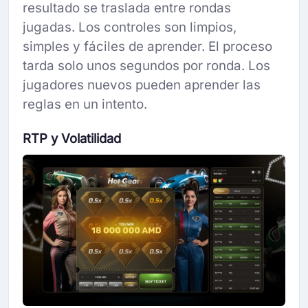
resultado se traslada entre rondas
jugadas. Los controles son limpios,
simples y fáciles de aprender. El proceso
tarda solo unos segundos por ronda. Los
jugadores nuevos pueden aprender las
reglas en un intento.
RTP y Volatilidad