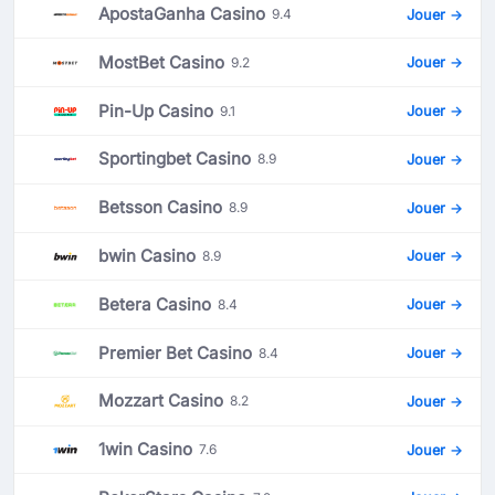
ApostaGanha Casino
9.4
Jouer →
MostBet Casino
9.2
Jouer →
Pin-Up Casino
9.1
Jouer →
Sportingbet Casino
8.9
Jouer →
Betsson Casino
8.9
Jouer →
bwin Casino
8.9
Jouer →
Betera Casino
8.4
Jouer →
Premier Bet Casino
8.4
Jouer →
Mozzart Casino
8.2
Jouer →
1win Casino
7.6
Jouer →