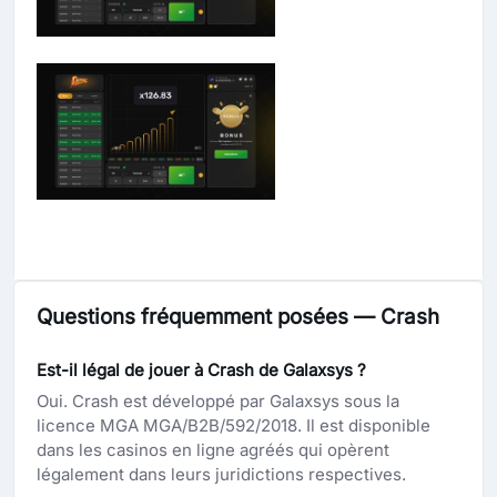
Questions fréquemment posées — Crash
Est-il légal de jouer à Crash de Galaxsys ?
Oui. Crash est développé par Galaxsys sous la
licence MGA MGA/B2B/592/2018. Il est disponible
dans les casinos en ligne agréés qui opèrent
légalement dans leurs juridictions respectives.