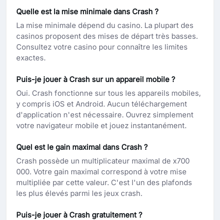
Quelle est la mise minimale dans Crash ?
La mise minimale dépend du casino. La plupart des
casinos proposent des mises de départ très basses.
Consultez votre casino pour connaître les limites
exactes.
Puis-je jouer à Crash sur un appareil mobile ?
Oui. Crash fonctionne sur tous les appareils mobiles,
y compris iOS et Android. Aucun téléchargement
d'application n'est nécessaire. Ouvrez simplement
votre navigateur mobile et jouez instantanément.
Quel est le gain maximal dans Crash ?
Crash possède un multiplicateur maximal de x700
000. Votre gain maximal correspond à votre mise
multipliée par cette valeur. C'est l'un des plafonds
les plus élevés parmi les jeux crash.
Puis-je jouer à Crash gratuitement ?