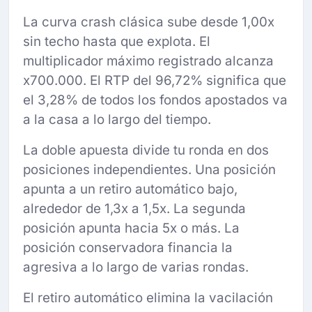
La curva crash clásica sube desde 1,00x
sin techo hasta que explota. El
multiplicador máximo registrado alcanza
x700.000. El RTP del 96,72% significa que
el 3,28% de todos los fondos apostados va
a la casa a lo largo del tiempo.
La doble apuesta divide tu ronda en dos
posiciones independientes. Una posición
apunta a un retiro automático bajo,
alrededor de 1,3x a 1,5x. La segunda
posición apunta hacia 5x o más. La
posición conservadora financia la
agresiva a lo largo de varias rondas.
El retiro automático elimina la vacilación