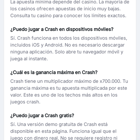
La apuesta mínima depende del casino. La mayoría de
los casinos ofrecen apuestas de inicio muy bajas.
Consulta tu casino para conocer los límites exactos.
¿Puedo jugar a Crash en dispositivos móviles?
Sí. Crash funciona en todos los dispositivos móviles,
incluidos iOS y Android. No es necesario descargar
ninguna aplicación. Solo abre tu navegador móvil y
juega al instante.
¿Cuál es la ganancia máxima en Crash?
Crash tiene un multiplicador máximo de x700.000. Tu
ganancia máxima es tu apuesta multiplicada por este
valor. Este es uno de los techos más altos en los
juegos crash.
¿Puedo jugar a Crash gratis?
Sí. Una versión demo gratuita de Crash está
disponible en esta página. Funciona igual que el
juego con dinero real. No se requiere registro ni