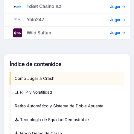
1xBet Casino
6.2
Jugar →
Yolo247
Jugar →
Wild Sultan
Jugar →
Índice de contenidos
Cómo Jugar a Crash
📊 RTP y Volatilidad
Retiro Automático y Sistema de Doble Apuesta
🕹️ Tecnología de Equidad Demostrable
🕹️ Modo Demo de Crash