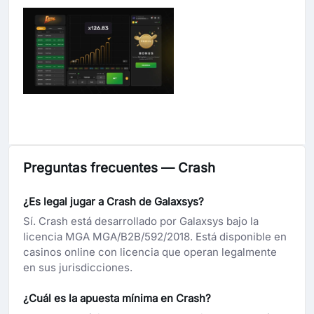
Preguntas frecuentes — Crash
¿Es legal jugar a Crash de Galaxsys?
Sí. Crash está desarrollado por Galaxsys bajo la
licencia MGA MGA/B2B/592/2018. Está disponible en
casinos online con licencia que operan legalmente
en sus jurisdicciones.
¿Cuál es la apuesta mínima en Crash?