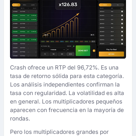
Crash ofrece un RTP del 96,72%. Es una
tasa de retorno sólida para esta categoría.
Los análisis independientes confirman la
tasa con regularidad. La volatilidad es alta
en general. Los multiplicadores pequeños
aparecen con frecuencia en la mayoría de
rondas.
Pero los multiplicadores grandes por