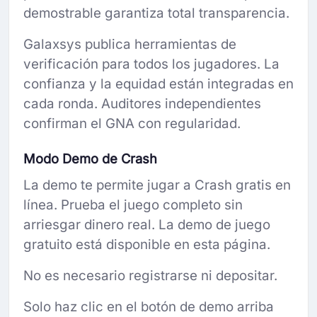
demostrable garantiza total transparencia.
Galaxsys publica herramientas de
verificación para todos los jugadores. La
confianza y la equidad están integradas en
cada ronda. Auditores independientes
confirman el GNA con regularidad.
Modo Demo de Crash
La demo te permite jugar a Crash gratis en
línea. Prueba el juego completo sin
arriesgar dinero real. La demo de juego
gratuito está disponible en esta página.
No es necesario registrarse ni depositar.
Solo haz clic en el botón de demo arriba