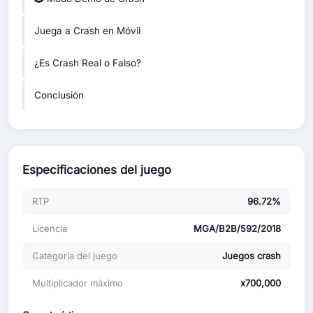
Juega a Crash en Móvil
¿Es Crash Real o Falso?
Conclusión
Especificaciones del juego
RTP
96.72%
Licencia
MGA/B2B/592/2018
Categoría del juego
Juegos crash
Multiplicador máximo
x700,000