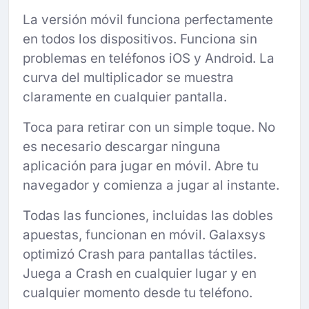
La versión móvil funciona perfectamente
en todos los dispositivos. Funciona sin
problemas en teléfonos iOS y Android. La
curva del multiplicador se muestra
claramente en cualquier pantalla.
Toca para retirar con un simple toque. No
es necesario descargar ninguna
aplicación para jugar en móvil. Abre tu
navegador y comienza a jugar al instante.
Todas las funciones, incluidas las dobles
apuestas, funcionan en móvil. Galaxsys
optimizó Crash para pantallas táctiles.
Juega a Crash en cualquier lugar y en
cualquier momento desde tu teléfono.