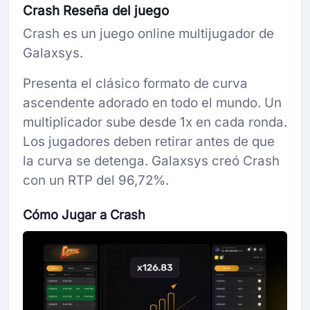
Crash Reseña del juego
Crash es un juego online multijugador de
Galaxsys.
Presenta el clásico formato de curva
ascendente adorado en todo el mundo. Un
multiplicador sube desde 1x en cada ronda.
Los jugadores deben retirar antes de que
la curva se detenga. Galaxsys creó Crash
con un RTP del 96,72%.
Cómo Jugar a Crash