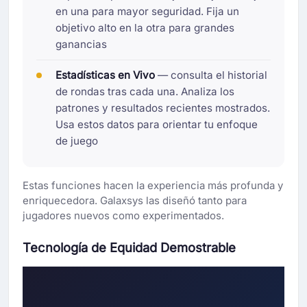
en una para mayor seguridad. Fija un
objetivo alto en la otra para grandes
ganancias
Estadísticas en Vivo
— consulta el historial
de rondas tras cada una. Analiza los
patrones y resultados recientes mostrados.
Usa estos datos para orientar tu enfoque
de juego
Estas funciones hacen la experiencia más profunda y
enriquecedora. Galaxsys las diseñó tanto para
jugadores nuevos como experimentados.
Tecnología de Equidad Demostrable