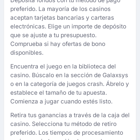
Deposita fondos con tu método de pago
preferido. La mayoría de los casinos
aceptan tarjetas bancarias y carteras
electrónicas. Elige un importe de depósito
que se ajuste a tu presupuesto.
Comprueba si hay ofertas de bono
disponibles.
Encuentra el juego en la biblioteca del
casino. Búscalo en la sección de Galaxsys
o en la categoría de juegos crash. Ábrelo y
establece el tamaño de tu apuesta.
Comienza a jugar cuando estés listo.
Retira tus ganancias a través de la caja del
casino. Selecciona tu método de retiro
preferido. Los tiempos de procesamiento