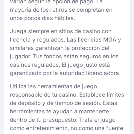
varían según la opción de pago. La
mayoría de los retiros se completan en
unos pocos días hábiles.
Juega siempre en sitios de casino con
licencia y regulados. Las licencias MGA y
similares garantizan la protección del
jugador. Tus fondos están seguros en los
casinos regulados. El juego justo está
garantizado por la autoridad licenciadora.
Utiliza las herramientas de juego
responsable de tu casino. Establece límites
de depósito y de tiempo de sesión. Estas
herramientas te ayudan a mantenerte
dentro de tu presupuesto. Trata el juego
como entretenimiento, no como una fuente