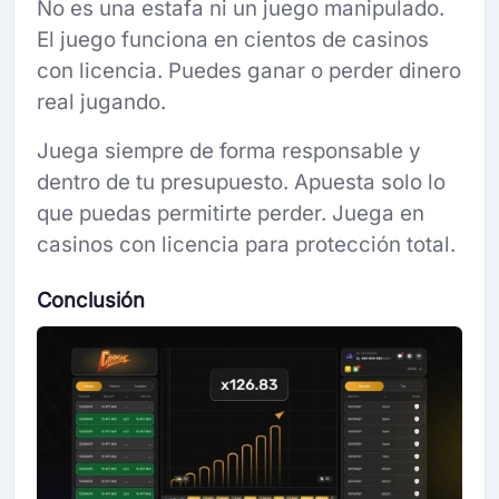
No es una estafa ni un juego manipulado.
El juego funciona en cientos de casinos
con licencia. Puedes ganar o perder dinero
real jugando.
Juega siempre de forma responsable y
dentro de tu presupuesto. Apuesta solo lo
que puedas permitirte perder. Juega en
casinos con licencia para protección total.
Conclusión